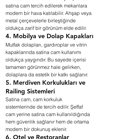
satina cam tercih edilerek mekanlara 
modern bir hava katılabilir. Ahşap veya 
metal çerçevelerle birleştiğinde 
oldukça zarif bir görünüm elde edilir.
4. Mobilya ve Dolap Kapakları
Mutfak dolapları, gardıroplar ve vitrin 
kapaklarında satina cam kullanımı 
oldukça yaygındır. Bu sayede içerisi 
tamamen görünmez hale gelirken, 
dolaplara da estetik bir katkı sağlanır.
5. Merdiven Korkulukları ve 
Railing Sistemleri
Satina cam, cam korkuluk 
sistemlerinde de tercih edilir. Şeffaf 
cam yerine satina cam kullanıldığında 
hem güvenlik sağlanır hem de ortama 
modern bir dokunuş eklenir.
6. Otel ve Restoranlar