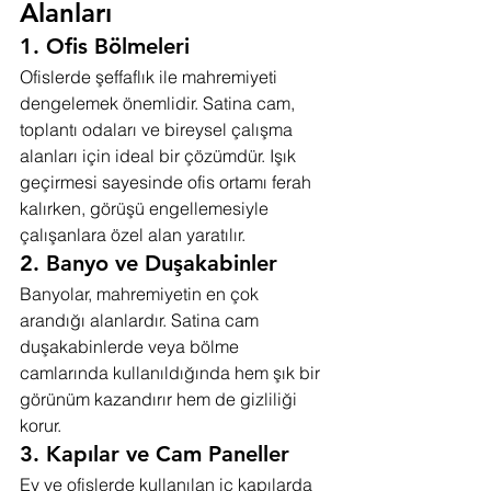
Alanları
1. Ofis Bölmeleri
Ofislerde şeffaflık ile mahremiyeti 
dengelemek önemlidir. Satina cam, 
toplantı odaları ve bireysel çalışma 
alanları için ideal bir çözümdür. Işık 
geçirmesi sayesinde ofis ortamı ferah 
kalırken, görüşü engellemesiyle 
çalışanlara özel alan yaratılır.
2. Banyo ve Duşakabinler
Banyolar, mahremiyetin en çok 
arandığı alanlardır. Satina cam 
duşakabinlerde veya bölme 
camlarında kullanıldığında hem şık bir 
görünüm kazandırır hem de gizliliği 
korur.
3. Kapılar ve Cam Paneller
Ev ve ofislerde kullanılan iç kapılarda 